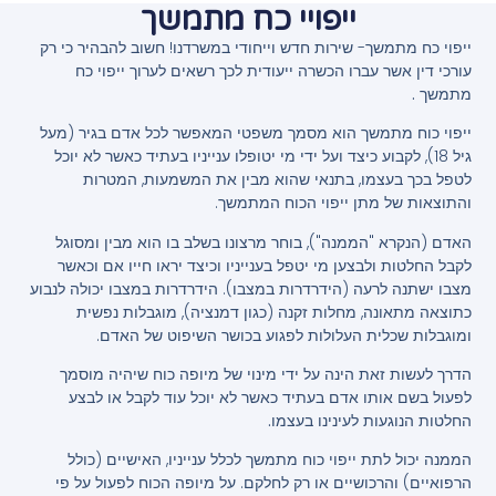
ייפויי כח מתמשך
ייפוי כח מתמשך- שירות חדש וייחודי במשרדנו!
חשוב להבהיר כי רק
עורכי דין אשר עברו הכשרה ייעודית לכך רשאים לערוך ייפוי כח
מתמשך .
ייפוי כוח מתמשך הוא מסמך משפטי המאפשר לכל אדם בגיר (מעל
גיל 18), לקבוע כיצד ועל ידי מי יטופלו ענייניו בעתיד כאשר לא יוכל
לטפל בכך בעצמו, בתנאי שהוא מבין את המשמעות, המטרות
והתוצאות של מתן ייפוי הכוח המתמשך.
האדם (הנקרא "
הממנה
"), בוחר מרצונו בשלב בו הוא מבין ומסוגל
לקבל החלטות ולבצען מי יטפל בענייניו וכיצד יראו חייו אם וכאשר
מצבו ישתנה לרעה (הידרדרות במצבו). הידרדרות במצבו יכולה לנבוע
כתוצאה מתאונה, מחלות זקנה (כגון דמנציה), מוגבלות נפשית
ומוגבלות שכלית העלולות לפגוע בכושר השיפוט של האדם.
הדרך לעשות זאת הינה על ידי מינוי של מיופה כוח שיהיה מוסמך
לפעול בשם אותו אדם בעתיד כאשר לא
יוכל עוד לקבל או לבצע
החלטות הנוגעות לעינינו בעצמו.
הממנה יכול לתת ייפוי כוח מתמשך לכלל ענייניו, האישיים (כולל
הרפואיים) והרכושיים או רק לחלקם. על מיופה הכוח לפעול על פי