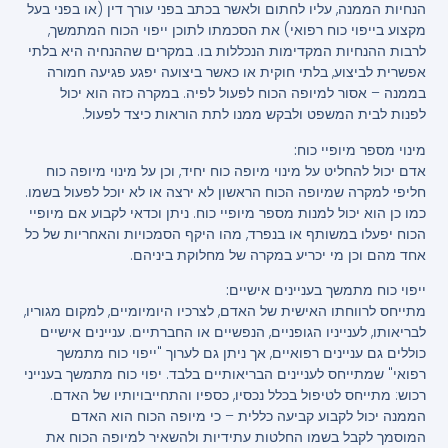
הנחיות הממנה, עליו לחתום ולאשר בכתב בפני עורך דין (או בפני בעל
מקצוע בייפוי כוח רפואי) את הסכמתו לתוכן ייפוי הכוח המתמשך,
לרבות ההנחיות המקדימות הנכללות בו. במקרים שההנחיה היא בלתי
אפשרית לביצוע, בלתי חוקית או כאשר ביצועה יפגע פגיעה חמורה
בממנה – אסור למיופה הכוח לפעול לפיה. במקרה כזה הוא יכול
לפנות לבית המשפט ולבקש ממנו לתת הוראות כיצד לפעול.
מינוי מספר מיופיי כוח:
אדם יכול להחליט על מינוי מיופה כוח יחיד, וכן על מינוי מיופה כוח
חליפי למקרה שמיופה הכוח הראשון לא ירצה או לא יוכל לפעול בשמו.
כמו כן הוא יכול למנות מספר מיופיי כוח. ניתן וכדאי לקבוע אם מיופיי
הכוח יפעלו במשותף או בנפרד, מהו היקף הסמכויות והאחריות של כל
אחד מהם וכן מי יכריע במקרה של מחלוקת ביניהם.
ייפוי כוח מתמשך בעניינים אישיים:
מתייחס לרווחתו האישית של האדם, לצרכיו היומיומיים, למקום מגוריו,
לבריאותו, לענייניו הגופניים, הנפשיים או החברתיים. עניינים אישיים
כוללים גם עניינים רפואיים, אך ניתן גם לערוך "ייפוי כוח מתמשך
רפואי" שמתייחס לעניינים הבריאותיים בלבד. יפוי כוח מתמשך בענייני
רכוש: מתייחס לטיפול בכלל נכסיו, כספיו והתחייבויותיו של האדם.
הממנה יכול לקבוע קביעה כללית – כי מיופה הכוח הוא האדם
המוסמך לקבל בשמו החלטות עתידיות ולהשאיר למיופה הכוח את