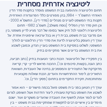
ליטיגציה אזרחית מסחרית
תחום הליטיגציה וההופעה בבית המשפט מוסדר בתקנות סדר הדין
האזרחי התשמ"ד – 1984, בהן מפורטים כללי הפרוצדורה האזרחית,
תקנות בתי המשפט לעניינים מנהליים (סדרי דין),. התשס"א 2000-
וכן חוק סדר הדין הפלילי [נוסח משולב], תשמ"ב 1982- תחום
הליטיגציה רלוונטי לכל תיק אשר בסופו של דבר מגיע לדיון משפטי, בין
אם מדובר בבית משפט, בבית דין או בכל ערכאה שיפוטית אחרת. על
עורך דין העוסק בליטיגציה לדעת את סדרי הדין הרלוונטיים להליך
המשפטי, לשלוט בפסיקת בית המשפט בעניין הנדון, וכמובן לשכנע
את בית המשפט בדיונים אשר מתקיימים בתיק.
בין תפקידיו של הליטיגטור: הכנת כתבי הטענות בתיק (כתב תביעה,
כתב הגנה, בקשות, סיכומים וכו'), ההכנה מראש לדיון- קרי, קריאה
מדוקדקת של התצהירים והמסמכים, בחינה של העובדות, השוואת
התאריכים, לימוד ההתרחשויות והעדים, הכנת שאלות מקצועיות
ומתוחכמות, חקירת התקדימים בתחום (פסקי הדין), וכו'.
עורך דין הטוען בפני בית משפט פועל בכמה מישורים – הוא אמור
לשכנע את השופט בצדקת טענותיו, ליצור הזדהות אצל השופט, לגרום
לעדים לומר אמת, לחשוף את העובדה שהעדים משקרים ועוד. ישנם
מימדים בין אישיים רבים לתקשורת שמתקיימת בבית משפט – בין